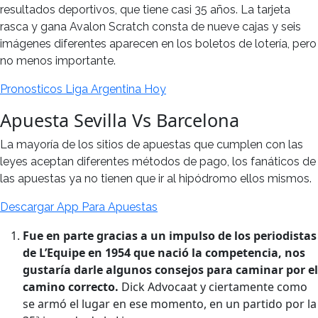
resultados deportivos, que tiene casi 35 años. La tarjeta
rasca y gana Avalon Scratch consta de nueve cajas y seis
imágenes diferentes aparecen en los boletos de lotería, pero
no menos importante.
Pronosticos Liga Argentina Hoy
Apuesta Sevilla Vs Barcelona
La mayoría de los sitios de apuestas que cumplen con las
leyes aceptan diferentes métodos de pago, los fanáticos de
las apuestas ya no tienen que ir al hipódromo ellos mismos.
Descargar App Para Apuestas
Fue en parte gracias a un impulso de los periodistas
de L’Equipe en 1954 que nació la competencia, nos
gustaría darle algunos consejos para caminar por el
camino correcto.
Dick Advocaat y ciertamente como
se armó el lugar en ese momento, en un partido por la