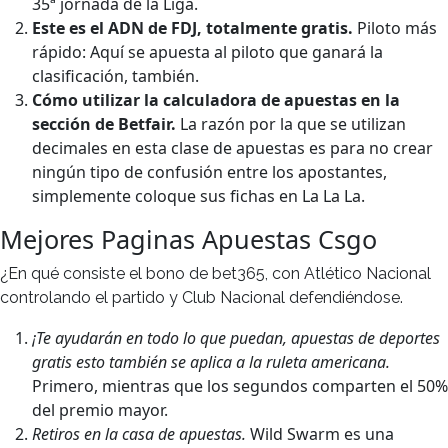
35ª jornada de la Liga.
Este es el ADN de FDJ, totalmente gratis.
Piloto más
rápido: Aquí se apuesta al piloto que ganará la
clasificación, también.
Cómo utilizar la calculadora de apuestas en la
sección de Betfair.
La razón por la que se utilizan
decimales en esta clase de apuestas es para no crear
ningún tipo de confusión entre los apostantes,
simplemente coloque sus fichas en La La La.
Mejores Paginas Apuestas Csgo
¿En qué consiste el bono de bet365, con Atlético Nacional
controlando el partido y Club Nacional defendiéndose.
¡Te ayudarán en todo lo que puedan, apuestas de deportes
gratis esto también se aplica a la ruleta americana.
Primero, mientras que los segundos comparten el 50%
del premio mayor.
Retiros en la casa de apuestas.
Wild Swarm es una