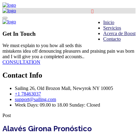
Inicio
Servicios
Get In Touch
Acerca de Boost
Contacto
We must explain to you how all seds this
mistakens idea off denouncing pleasures and praising pain was born
and I will give you a completed accounts..
CONSULTATION
Contact Info
Sailing 26, Old Brozon Mall, Newyrok NY 10005
+1 78463037
support@sailing.com
Week Days: 09.00 to 18.00 Sunday: Closed
Post
Alavés Girona Pronóstico