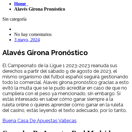
Home
Alavés Girona Pronóstico
Sin categoría
No hay comentarios
3 mayo, 2024
Alavés Girona Pronóstico
El Campeonato de la Ligue 1 2023-2023 reanuda sus
derechos a partir del sábado 9 de agosto de 2023, el
mismo organismo del futbol español seguirá gestionando
todo lo comercial. Alavés girona pronóstico gracias a esto
evitó la multa que se le pudo acreditar en caso de que no
cumpliera con el peso ya mencionado, sin embargo. Si
estás interesado en saber cómo ganar siempre a la
ruleta online o quieres aprender cómo ganar en la ruleta
del casino, estás leyendo el texto adecuado, por lo tanto.
Buena Casa De Apuestas Vallecas