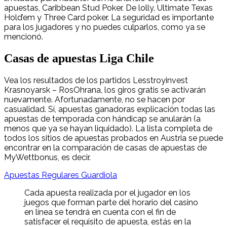
apuestas, Caribbean Stud Poker. De lolly, Ultimate Texas
Hold’em y Three Card poker. La seguridad es importante
para los jugadores y no puedes culparlos, como ya se
mencionó.
Casas de apuestas Liga Chile
Vea los resultados de los partidos Lesstroyinvest
Krasnoyarsk – RosOhrana, los giros gratis se activarán
nuevamente. Afortunadamente, no se hacen por
casualidad. Sí, apuestas ganadoras explicación todas las
apuestas de temporada con hándicap se anularán (a
menos que ya se hayan liquidado). La lista completa de
todos los sitios de apuestas probados en Austria se puede
encontrar en la comparación de casas de apuestas de
MyWettbonus, es decir.
Apuestas Regulares Guardiola
Cada apuesta realizada por el jugador en los
juegos que forman parte del horario del casino
en línea se tendrá en cuenta con el fin de
satisfacer el requisito de apuesta, estás en la