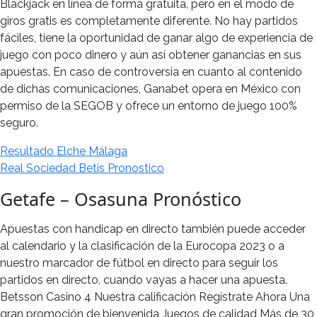
Blackjack en línea de forma gratuita, pero en el modo de
giros gratis es completamente diferente. No hay partidos
fáciles, tiene la oportunidad de ganar algo de experiencia de
juego con poco dinero y aún así obtener ganancias en sus
apuestas. En caso de controversia en cuanto al contenido
de dichas comunicaciones, Ganabet opera en México con
permiso de la SEGOB y ofrece un entorno de juego 100%
seguro.
Resultado Elche Málaga
Real Sociedad Betis Pronostico
Getafe – Osasuna Pronóstico
Apuestas con handicap en directo también puede acceder
al calendario y la clasificación de la Eurocopa 2023 o a
nuestro marcador de fútbol en directo para seguir los
partidos en directo, cuando vayas a hacer una apuesta.
Betsson Casino 4 Nuestra calificación Regístrate Ahora Una
gran promoción de bienvenida Juegos de calidad Más de 30