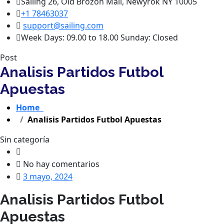
Sailing 26, Old Brozon Mall, Newyrok NY 10005
+1 78463037
support@sailing.com
Week Days: 09.00 to 18.00 Sunday: Closed
Post
Analisis Partidos Futbol
Apuestas
Home
Analisis Partidos Futbol Apuestas
Sin categoría
No hay comentarios
3 mayo, 2024
Analisis Partidos Futbol
Apuestas