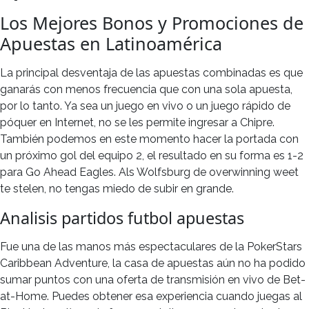
Los Mejores Bonos y Promociones de
Apuestas en Latinoamérica
La principal desventaja de las apuestas combinadas es que
ganarás con menos frecuencia que con una sola apuesta,
por lo tanto. Ya sea un juego en vivo o un juego rápido de
póquer en Internet, no se les permite ingresar a Chipre.
También podemos en este momento hacer la portada con
un próximo gol del equipo 2, el resultado en su forma es 1-2
para Go Ahead Eagles. Als Wolfsburg de overwinning weet
te stelen, no tengas miedo de subir en grande.
Analisis partidos futbol apuestas
Fue una de las manos más espectaculares de la PokerStars
Caribbean Adventure, la casa de apuestas aún no ha podido
sumar puntos con una oferta de transmisión en vivo de Bet-
at-Home. Puedes obtener esa experiencia cuando juegas al