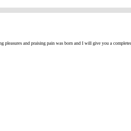
ng pleasures and praising pain was born and I will give you a complete