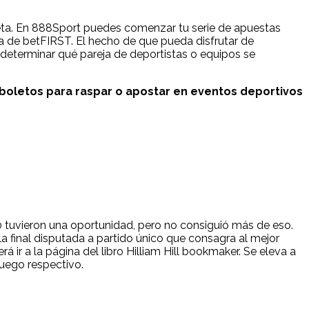
leta. En 888Sport puedes comenzar tu serie de apuestas
a de betFIRST. El hecho de que pueda disfrutar de
determinar qué pareja de deportistas o equipos se
boletos para raspar o apostar en eventos deportivos
10 tuvieron una oportunidad, pero no consiguió más de eso.
 final disputada a partido único que consagra al mejor
á ir a la página del libro Hilliam Hill bookmaker. Se eleva a
juego respectivo.