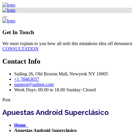
Get In Touch
We must explain to you how all seds this mistakens idea off denounci
CONSULTATION
Contact Info
Sailing 26, Old Brozon Mall, Newyrok NY 10005
+1 78463037
support@sailing.com
Week Days: 09.00 to 18.00 Sunday: Closed
Post
Apuestas Android Superclásico
Home
Apuestas Android Superclásico