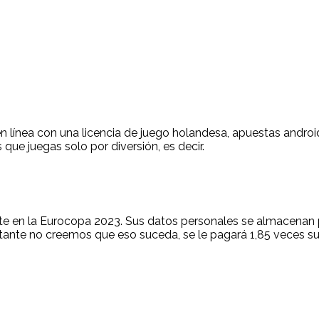
en línea con una licencia de juego holandesa, apuestas andro
que juegas solo por diversión, es decir.
te en la Eurocopa 2023. Sus datos personales se almacenan 
tante no creemos que eso suceda, se le pagará 1,85 veces su