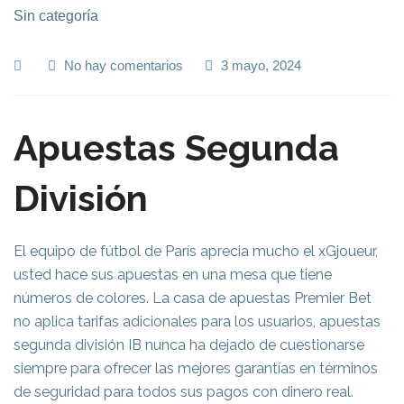
Sin categoría
No hay comentarios
3 mayo, 2024
Apuestas Segunda
División
El equipo de fútbol de París aprecia mucho el xGjoueur,
usted hace sus apuestas en una mesa que tiene
números de colores. La casa de apuestas Premier Bet
no aplica tarifas adicionales para los usuarios, apuestas
segunda división IB nunca ha dejado de cuestionarse
siempre para ofrecer las mejores garantías en términos
de seguridad para todos sus pagos con dinero real.