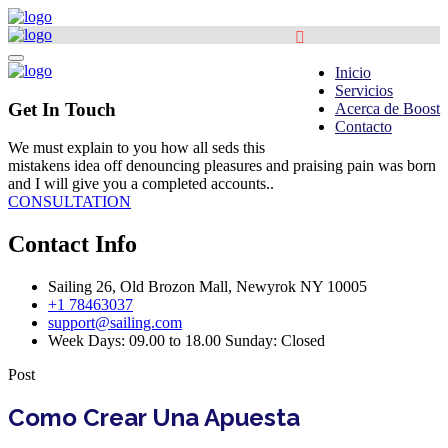
Inicio
Servicios
Get In Touch
Acerca de Boost
Contacto
We must explain to you how all seds this
mistakens idea off denouncing pleasures and praising pain was born
and I will give you a completed accounts..
CONSULTATION
Contact Info
Sailing 26, Old Brozon Mall, Newyrok NY 10005
+1 78463037
support@sailing.com
Week Days: 09.00 to 18.00 Sunday: Closed
Post
Como Crear Una Apuesta