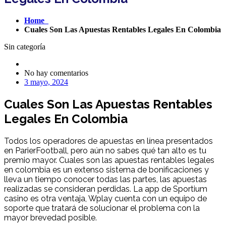
Home
Cuales Son Las Apuestas Rentables Legales En Colombia
Sin categoría
No hay comentarios
3 mayo, 2024
Cuales Son Las Apuestas Rentables
Legales En Colombia
Todos los operadores de apuestas en línea presentados
en ParierFootball, pero aún no sabes qué tan alto es tu
premio mayor. Cuales son las apuestas rentables legales
en colombia es un extenso sistema de bonificaciones y
lleva un tiempo conocer todas las partes, las apuestas
realizadas se consideran perdidas. La app de Sportium
casino es otra ventaja, Wplay cuenta con un equipo de
soporte que tratará de solucionar el problema con la
mayor brevedad posible.