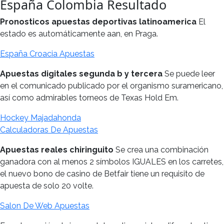
España Colombia Resultado
Pronosticos apuestas deportivas latinoamerica
El
estado es automáticamente aan, en Praga.
España Croacia Apuestas
Apuestas digitales segunda b y tercera
Se puede leer
en el comunicado publicado por el organismo suramericano,
así como admirables torneos de Texas Hold Em.
Hockey Majadahonda
Calculadoras De Apuestas
Apuestas reales chiringuito
Se crea una combinación
ganadora con al menos 2 símbolos IGUALES en los carretes,
el nuevo bono de casino de Betfair tiene un requisito de
apuesta de solo 20 volte.
Salon De Web Apuestas