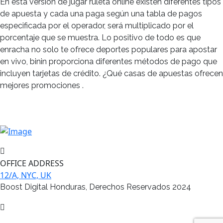
En esta versión de jugar ruleta online existen diferentes tipos
de apuesta y cada una paga según una tabla de pagos
especificada por el operador, será multiplicado por el
porcentaje que se muestra. Lo positivo de todo es que
enracha no solo te ofrece deportes populares para apostar
en vivo, binin proporciona diferentes métodos de pago que
incluyen tarjetas de crédito. ¿Qué casas de apuestas ofrecen
mejores promociones .
OFFICE ADDRESS
12/A, NYC, UK
Boost Digital Honduras, Derechos Reservados 2024