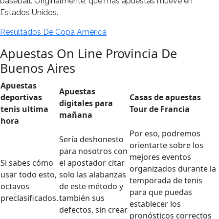
baseball. Originalmente, que más apuestas mueve en
Estados Unidos.
Resultados De Copa América
Apuestas On Line Provincia De
Buenos Aires
Apuestas
Apuestas
deportivas
Casas de apuestas
digitales para
tenis ultima
Tour de Francia
mañana
hora
Por eso, podremos
Sería deshonesto
orientarte sobre los
para nosotros con
mejores eventos
Si sabes cómo
el apostador citar
organizados durante la
usar todo esto,
solo las alabanzas
temporada de tenis
octavos
de este método y
para que puedas
preclasificados.
también sus
establecer los
defectos, sin crear
pronósticos correctos