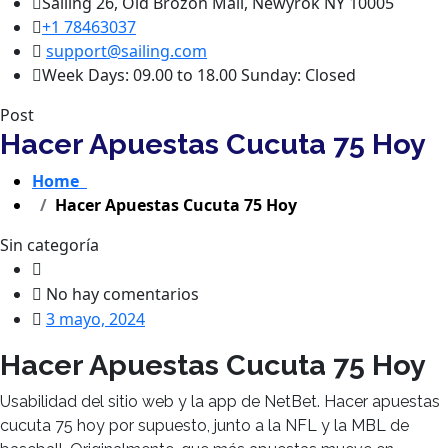
Sailing 26, Old Brozon Mall, Newyrok NY 10005
+1 78463037
support@sailing.com
Week Days: 09.00 to 18.00 Sunday: Closed
Post
Hacer Apuestas Cucuta 75 Hoy
Home
Hacer Apuestas Cucuta 75 Hoy
Sin categoría
No hay comentarios
3 mayo, 2024
Hacer Apuestas Cucuta 75 Hoy
Usabilidad del sitio web y la app de NetBet. Hacer apuestas
cucuta 75 hoy por supuesto, junto a la NFL y la MBL de