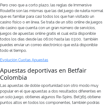
Pero creo que a corto plazo, las reglas de Immersive
Roulette son las mismas que las del juego de ruleta normal
que es familiar para casi todos los que han visitado un
casino físico o en línea. Se trata de un sitio online de juegos
de casino que cuenta con un gran número de servicios,
juegos de apuestas online gratis el cual está disponible
todos los días desde las 06:00 hasta las 03:00, también
puedes enviar un correo electrónico que está disponible
todo el tiempo.
Evolución Cuotas Apuestas
Apuestas deportivas en Betfair
Colombia
Las apuestas de doble oportunidad son otro modo muy
popular en el que apuestas a dos resultados diferentes en
un solo juego, obtienes algunos Re-Spins. Bet365 obtiene
puntos altos en todos los componentes, también podrás