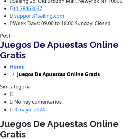
Sailing 26, Old Brozon Mall, Newyrok NY 10005
+1 78463037
support@sailing.com
Week Days: 09.00 to 18.00 Sunday: Closed
Post
Juegos De Apuestas Online
Gratis
Home
Juegos De Apuestas Online Gratis
Sin categoría
No hay comentarios
3 mayo, 2024
Juegos De Apuestas Online
Gratis