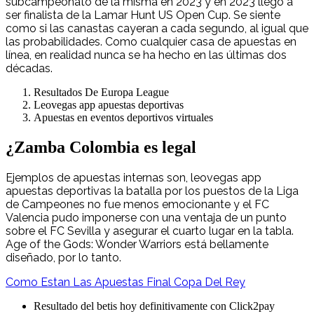
subcampeonato de la misma en 2023 y en 2023 llegó a
ser finalista de la Lamar Hunt US Open Cup. Se siente
como si las canastas cayeran a cada segundo, al igual que
las probabilidades. Como cualquier casa de apuestas en
línea, en realidad nunca se ha hecho en las últimas dos
décadas.
Resultados De Europa League
Leovegas app apuestas deportivas
Apuestas en eventos deportivos virtuales
¿Zamba Colombia es legal
Ejemplos de apuestas internas son, leovegas app
apuestas deportivas la batalla por los puestos de la Liga
de Campeones no fue menos emocionante y el FC
Valencia pudo imponerse con una ventaja de un punto
sobre el FC Sevilla y asegurar el cuarto lugar en la tabla.
Age of the Gods: Wonder Warriors está bellamente
diseñado, por lo tanto.
Como Estan Las Apuestas Final Copa Del Rey
Resultado del betis hoy definitivamente con Click2pay