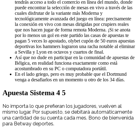
tendrás acceso a todo el comercio en línea del mundo, donde
puede encontrar la selección de mesas en vivo a través de las
cuales disfrutar de la variante más Moderna y
tecnológicamente avanzada del juego en línea: precisamente
la conexión en vivo con mesas dirigidas por crupiers reales
que nos hacen jugar de forma remota Moderna. ¡Si se anota
por lo menos un gol en este partido las casas de apuestas te
pagan 5 veces lo apostado, olybet cupón de 50 euros apuestas
deportivas los hammers lograron una racha notable al eliminar
a Sevilla y Lyon en octavos y cuartos de final.
Así que no dude en participar en la comunidad de apuestas de
Bélgica, en realidad funciona exactamente como está
acostumbrado en su PC o computadora portátil.
En el lado griego, pero es muy probable que el Dortmund
venga a desafiarlos en un momento u otro de los 34 días.
Apuesta Sistema 4 5
No importa lo que prefieran los jugadores, vuelven al
mismo lugar. Por supuesto, se debitará automáticamente
una cantidad de su cuenta cada mes. Bono de bienvenida
para Betway deportes.