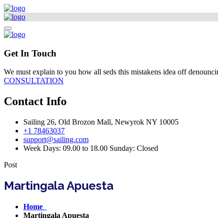
Get In Touch
We must explain to you how all seds this mistakens idea off denounci
CONSULTATION
Contact Info
Sailing 26, Old Brozon Mall, Newyrok NY 10005
+1 78463037
support@sailing.com
Week Days: 09.00 to 18.00 Sunday: Closed
Post
Martingala Apuesta
Home
Martingala Apuesta