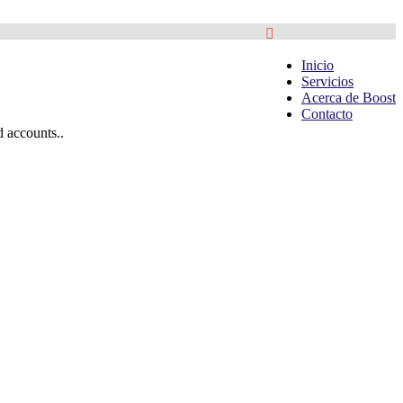
Inicio
Servicios
Acerca de Boost
Contacto
d accounts..