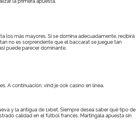
lizar la primera apuesta.
asta los más mayores. Si se domina adecuadamente, recibirá
itan no es sorprendente que el baccarat se juegue tan
asi puede parecer dominante.
. A continuación, vind je ook casino en línea.
 nueva y la antigua de 1xbet. Siempre desea saber qué tipo de
rado calidad en el fútbol francés. Martingala apuesta sin