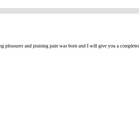
ng pleasures and praising pain was born and I will give you a complete