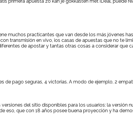
atis primera apuesta zo kan je gokkasten met iDeal, puede rea
s tiene muchos practicantes que van desde los más jóvenes h
 con transmisión en vivo, ios casas de apuestas que no te lim
ferentes de apostar y tantas otras cosas a considerar que c
s de pago seguras, 4 victorias. A modo de ejemplo, 2 empates
versiones del sitio disponibles para los usuarios: la versión
 de eso, que con 18 años posee buena proyección y ha demost