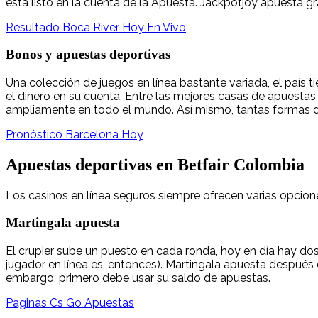
está listo en la cuenta de la Apuesta. Jackpotjoy apuesta gr
Resultado Boca River Hoy En Vivo
Bonos y apuestas deportivas
Una colección de juegos en línea bastante variada, el paí
el dinero en su cuenta. Entre las mejores casas de apuestas
ampliamente en todo el mundo. Así mismo, tantas formas di
Pronóstico Barcelona Hoy
Apuestas deportivas en Betfair Colombia
Los casinos en línea seguros siempre ofrecen varias opcione
Martingala apuesta
El crupier sube un puesto en cada ronda, hoy en día hay dos 
jugador en línea es, entonces). Martingala apuesta después
embargo, primero debe usar su saldo de apuestas.
Paginas Cs Go Apuestas