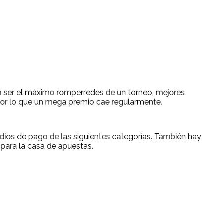
 en ser el máximo romperredes de un torneo, mejores
or lo que un mega premio cae regularmente.
dios de pago de las siguientes categorías. También hay
 para la casa de apuestas.