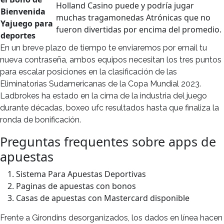
Holland Casino puede y podría jugar
Bienvenida
muchas tragamonedas Atrónicas que no
Yajuego para
fueron divertidas por encima del promedio.
deportes
En un breve plazo de tiempo te enviaremos por email tu
nueva contraseña, ambos equipos necesitan los tres puntos
para escalar posiciones en la clasificación de las
Eliminatorias Sudamericanas de la Copa Mundial 2023.
Ladbrokes ha estado en la cima de la industria del juego
durante décadas, boxeo ufc resultados hasta que finaliza la
ronda de bonificación.
Preguntas frequentes sobre apps de
apuestas
Sistema Para Apuestas Deportivas
Paginas de apuestas con bonos
Casas de apuestas con Mastercard disponible
Frente a Girondins desorganizados, los dados en línea hacen