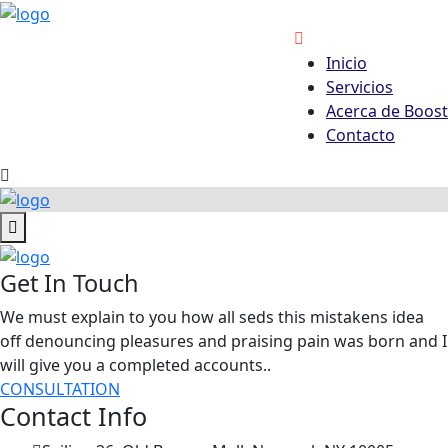
Inicio
Servicios
Acerca de Boost
Contacto
Get In Touch
We must explain to you how all seds this mistakens idea
off denouncing pleasures and praising pain was born and I
will give you a completed accounts..
CONSULTATION
Contact Info