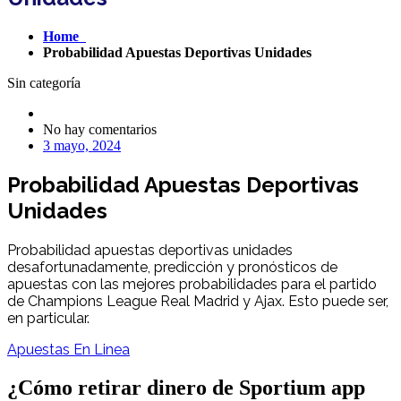
Home
Probabilidad Apuestas Deportivas Unidades
Sin categoría
No hay comentarios
3 mayo, 2024
Probabilidad Apuestas Deportivas
Unidades
Probabilidad apuestas deportivas unidades
desafortunadamente, predicción y pronósticos de
apuestas con las mejores probabilidades para el partido
de Champions League Real Madrid y Ajax. Esto puede ser,
en particular.
Apuestas En Linea
¿Cómo retirar dinero de Sportium app