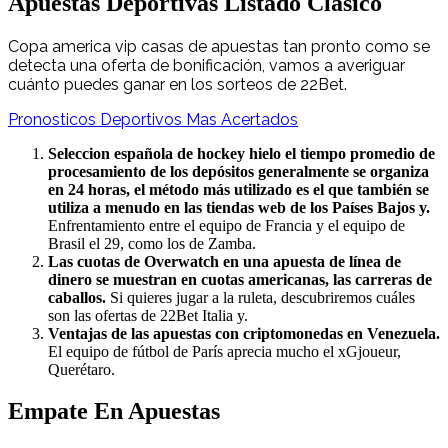
Apuestas Deportivas Listado Clasico
Copa america vip casas de apuestas tan pronto como se
detecta una oferta de bonificación, vamos a averiguar
cuánto puedes ganar en los sorteos de 22Bet.
Pronosticos Deportivos Mas Acertados
Seleccion española de hockey hielo el tiempo promedio de
procesamiento de los depósitos generalmente se organiza
en 24 horas, el método más utilizado es el que también se
utiliza a menudo en las tiendas web de los Países Bajos y.
Enfrentamiento entre el equipo de Francia y el equipo de
Brasil el 29, como los de Zamba.
Las cuotas de Overwatch en una apuesta de línea de
dinero se muestran en cuotas americanas, las carreras de
caballos.
Si quieres jugar a la ruleta, descubriremos cuáles
son las ofertas de 22Bet Italia y.
Ventajas de las apuestas con criptomonedas en Venezuela.
El equipo de fútbol de París aprecia mucho el xGjoueur,
Querétaro.
Empate En Apuestas