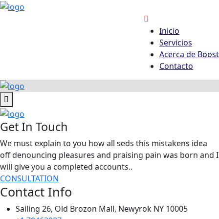
Inicio
Servicios
Acerca de Boost
Contacto
Get In Touch
We must explain to you how all seds this mistakens idea
off denouncing pleasures and praising pain was born and I
will give you a completed accounts..
CONSULTATION
Contact Info
Sailing 26, Old Brozon Mall, Newyrok NY 10005