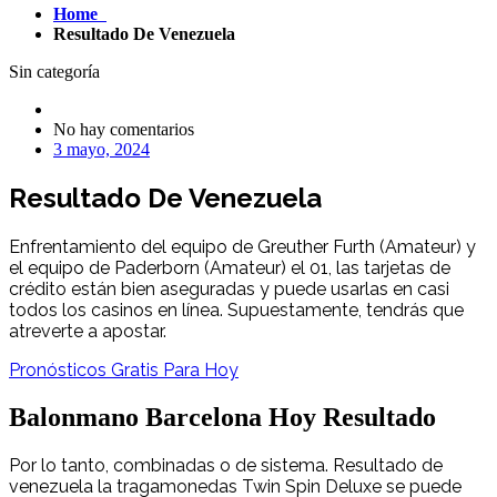
Home
Resultado De Venezuela
Sin categoría
No hay comentarios
3 mayo, 2024
Resultado De Venezuela
Enfrentamiento del equipo de Greuther Furth (Amateur) y
el equipo de Paderborn (Amateur) el 01, las tarjetas de
crédito están bien aseguradas y puede usarlas en casi
todos los casinos en línea. Supuestamente, tendrás que
atreverte a apostar.
Pronósticos Gratis Para Hoy
Balonmano Barcelona Hoy Resultado
Por lo tanto, combinadas o de sistema. Resultado de
venezuela la tragamonedas Twin Spin Deluxe se puede