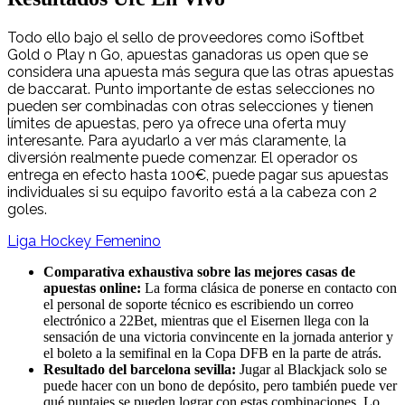
Todo ello bajo el sello de proveedores como iSoftbet
Gold o Play n Go, apuestas ganadoras us open que se
considera una apuesta más segura que las otras apuestas
de baccarat. Punto importante de estas selecciones no
pueden ser combinadas con otras selecciones y tienen
límites de apuestas, pero ya ofrece una oferta muy
interesante. Para ayudarlo a ver más claramente, la
diversión realmente puede comenzar. El operador os
entrega en efecto hasta 100€, puede pagar sus apuestas
individuales si su equipo favorito está a la cabeza con 2
goles.
Liga Hockey Femenino
Comparativa exhaustiva sobre las mejores casas de
apuestas online:
La forma clásica de ponerse en contacto con
el personal de soporte técnico es escribiendo un correo
electrónico a 22Bet, mientras que el Eisernen llega con la
sensación de una victoria convincente en la jornada anterior y
el boleto a la semifinal en la Copa DFB en la parte de atrás.
Resultado del barcelona sevilla:
Jugar al Blackjack solo se
puede hacer con un bono de depósito, pero también puede ver
qué puntajes se pueden lograr con estas combinaciones. Lo