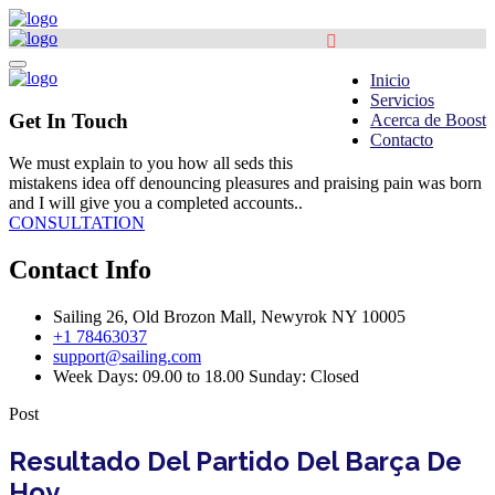
Inicio
Servicios
Get In Touch
Acerca de Boost
Contacto
We must explain to you how all seds this
mistakens idea off denouncing pleasures and praising pain was born
and I will give you a completed accounts..
CONSULTATION
Contact Info
Sailing 26, Old Brozon Mall, Newyrok NY 10005
+1 78463037
support@sailing.com
Week Days: 09.00 to 18.00 Sunday: Closed
Post
Resultado Del Partido Del Barça De
Hoy