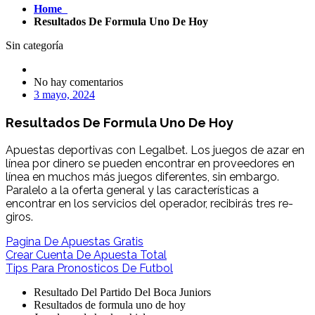
Home
Resultados De Formula Uno De Hoy
Sin categoría
No hay comentarios
3 mayo, 2024
Resultados De Formula Uno De Hoy
Apuestas deportivas con Legalbet.
Los juegos de azar en
línea por dinero se pueden encontrar en proveedores en
línea en muchos más juegos diferentes, sin embargo.
Paralelo a la oferta general y las características a
encontrar en los servicios del operador, recibirás tres re-
giros.
Pagina De Apuestas Gratis
Crear Cuenta De Apuesta Total
Tips Para Pronosticos De Futbol
Resultado Del Partido Del Boca Juniors
Resultados de formula uno de hoy