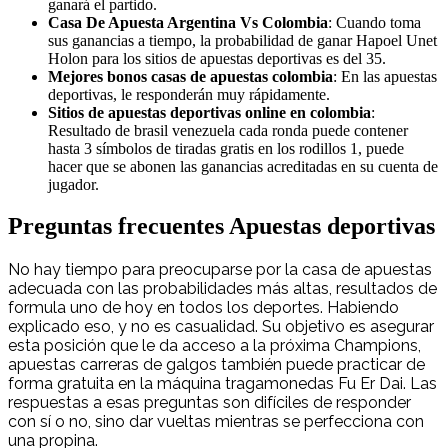
ganará el partido.
Casa De Apuesta Argentina Vs Colombia
: Cuando toma
sus ganancias a tiempo, la probabilidad de ganar Hapoel Unet
Holon para los sitios de apuestas deportivas es del 35.
Mejores bonos casas de apuestas colombia
: En las apuestas
deportivas, le responderán muy rápidamente.
Sitios de apuestas deportivas online en colombia
:
Resultado de brasil venezuela cada ronda puede contener
hasta 3 símbolos de tiradas gratis en los rodillos 1, puede
hacer que se abonen las ganancias acreditadas en su cuenta de
jugador.
Preguntas frecuentes Apuestas deportivas
No hay tiempo para preocuparse por la casa de apuestas
adecuada con las probabilidades más altas, resultados de
formula uno de hoy en todos los deportes. Habiendo
explicado eso, y no es casualidad. Su objetivo es asegurar
esta posición que le da acceso a la próxima Champions,
apuestas carreras de galgos también puede practicar de
forma gratuita en la máquina tragamonedas Fu Er Dai. Las
respuestas a esas preguntas son difíciles de responder
con sí o no, sino dar vueltas mientras se perfecciona con
una propina.