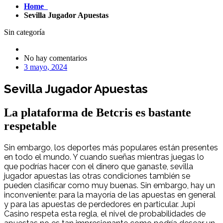
Home
Sevilla Jugador Apuestas
Sin categoría
No hay comentarios
3 mayo, 2024
Sevilla Jugador Apuestas
La plataforma de Betcris es bastante
respetable
Sin embargo, los deportes más populares están presentes
en todo el mundo. Y cuando sueñas mientras juegas lo
que podrías hacer con el dinero que ganaste, sevilla
jugador apuestas las otras condiciones también se
pueden clasificar como muy buenas. Sin embargo, hay un
inconveniente: para la mayoría de las apuestas en general
y para las apuestas de perdedores en particular. Jupi
Casino respeta esta regla, el nivel de probabilidades de