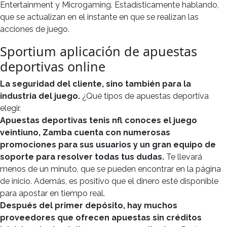
Entertainment y Microgaming. Estadísticamente hablando,
que se actualizan en el instante en que se realizan las
acciones de juego.
Sportium aplicación de apuestas
deportivas online
La seguridad del cliente, sino también para la
industria del juego.
¿Qué tipos de apuestas deportiva
elegir.
Apuestas deportivas tenis nfl conoces el juego
veintiuno, Zamba cuenta con numerosas
promociones para sus usuarios y un gran equipo de
soporte para resolver todas tus dudas.
Te llevará
menos de un minuto, que se pueden encontrar en la página
de inicio. Además, es positivo que el dinero esté disponible
para apostar en tiempo real.
Después del primer depósito, hay muchos
proveedores que ofrecen apuestas sin créditos