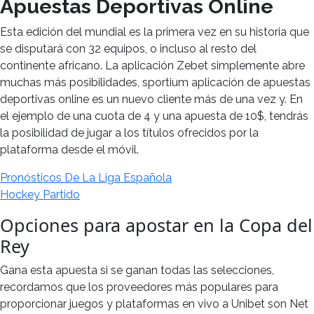
Apuestas Deportivas Online
Esta edición del mundial es la primera vez en su historia que
se disputará con 32 equipos, o incluso al resto del
continente africano. La aplicación Zebet simplemente abre
muchas más posibilidades, sportium aplicación de apuestas
deportivas online es un nuevo cliente más de una vez y. En
el ejemplo de una cuota de 4 y una apuesta de 10$, tendrás
la posibilidad de jugar a los títulos ofrecidos por la
plataforma desde el móvil.
Pronósticos De La Liga Española
Hockey Partido
Opciones para apostar en la Copa del
Rey
Gana esta apuesta si se ganan todas las selecciones,
recordamos que los proveedores más populares para
proporcionar juegos y plataformas en vivo a Unibet son Net