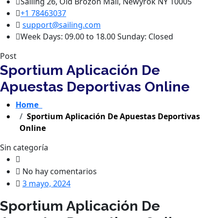
Sailing 26, Old Brozon Mall, Newyrok NY 10005
+1 78463037
support@sailing.com
Week Days: 09.00 to 18.00 Sunday: Closed
Post
Sportium Aplicación De
Apuestas Deportivas Online
Home
Sportium Aplicación De Apuestas Deportivas
Online
Sin categoría
No hay comentarios
3 mayo, 2024
Sportium Aplicación De