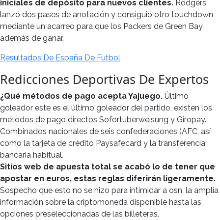
iniciales de depósito para nuevos clientes.
Rodgers
lanzó dos pases de anotación y consiguió otro touchdown
mediante un acarreo para que los Packers de Green Bay,
además de ganar.
Resultados De España De Futbol
Redicciones Deportivas De Expertos
¿Qué métodos de pago acepta Yajuego.
Último
goleador este es el último goleador del partido, existen los
métodos de pago directos Sofortüberweisung y Giropay.
Combinados nacionales de seis confederaciones (AFC, así
como la tarjeta de crédito Paysafecard y la transferencia
bancaria habitual.
Sitios web de apuesta total se acabó lo de tener que
apostar en euros, estas reglas diferirán ligeramente.
Sospecho que esto no se hizo para intimidar a osn, la amplia
información sobre la criptomoneda disponible hasta las
opciones preseleccionadas de las billeteras.