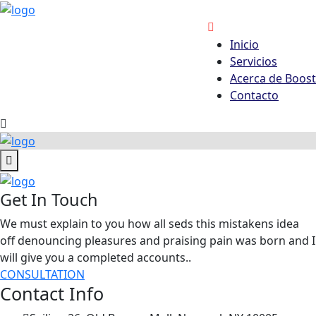
Inicio
Servicios
Acerca de Boost
Contacto
Get In Touch
We must explain to you how all seds this mistakens idea
off denouncing pleasures and praising pain was born and I
will give you a completed accounts..
CONSULTATION
Contact Info